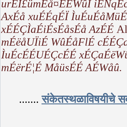
urÉÌ£ümÉå¤ÉÉWûÏ iÉÑqÉ
AxÉå xuÉÉqÉÏ ÌuÉuÉåMüÉ
xÉÉÇÌaÉiÉsÉåsÉå AzÉÉ
A
mÉëåUÏiÉ WûÉåFlÉ cÉÉÇa
ÌuÉcÉÉUÉÇcÉÉ xÉÇaÉëW
mÉërÉ¦É MåüsÉÉ AÉWåû.
.......
संकेतस्थळाविषयीचे सर्