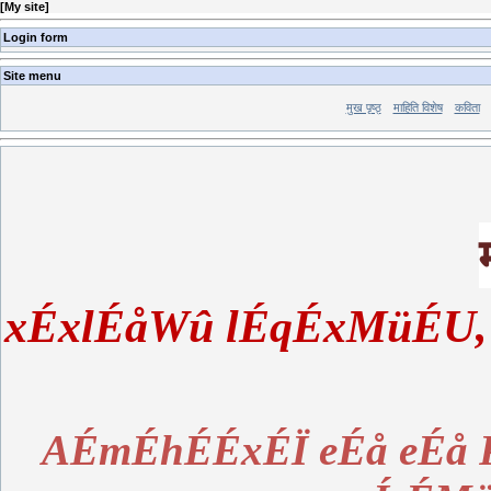
[
My site
]
Login form
Site menu
मुख पृष्ठ्‍
माहिति विशेष
कविता
xÉxlÉåWû lÉqÉxMüÉU,
AÉmÉhÉÉxÉÏ eÉå eÉå 