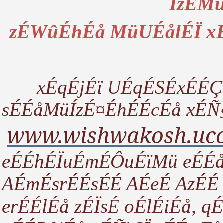
ÍzÉMü
zÉWûÉhÉå MüUÉålÉÏ xÉ
xÉqÉjÉï UÉqÉSÉxÉÉÇ
sÉÉåMüÍzÉ¤ÉhÉÉcÉå xÉÑ
www.wishwakosh.uc
eÉÉhÉÏuÉmÉÔuÉïMü eÉÉ
AÉmÉsrÉÉsÉÉ AÉeÉ AzÉÉ
erÉÉlÉå zÉÏsÉ oÉlÉiÉå, q