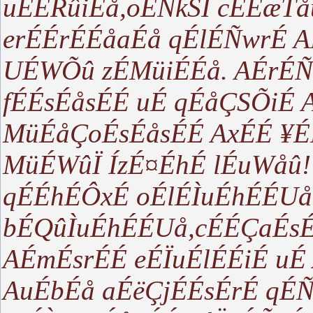
uÉÉRûiÉå,oÉÑkSÏ cÉÉæTå
erÉÉrÉÉåaÉå qÉlÉÑwrÉ 
UÉWÕû zÉMüiÉÉå. AÉrÉÑ
fÉÉsÉåsÉÉ uÉ qÉåÇSÕiÉ 
MüÉåÇoÉsÉåsÉÉ AxÉÉ ¥É
MüÉWûÏ ÍzÉ¤ÉhÉ lÉuWåû!
qÉÉhÉÔxÉ oÉlÉÌuÉhÉÉUå
bÉQûÌuÉhÉÉUå,cÉÉÇaÉsÉ
AÉmÉsrÉÉ eÉÏuÉlÉÉiÉ uÉ
AuÉbÉå aÉëÇjÉÉsÉrÉ qÉ