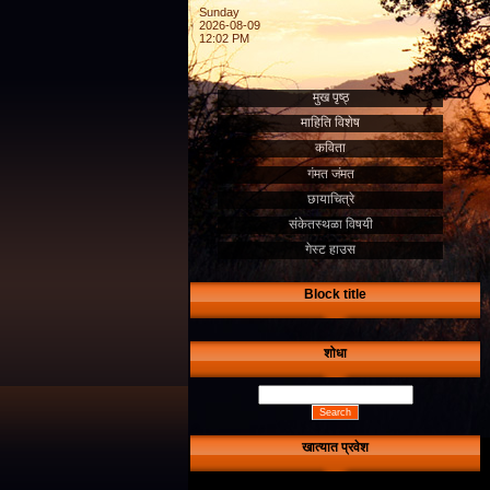
Sunday
2026-08-09
12:02 PM
मुख पृष्ठ्‍
माहिति विशेष
कविता
गंमत जंमत
छायाचित्रे
संकेतस्थळा विषयी
गेस्ट हाउस
Block title
शोधा
खात्यात प्रवेश