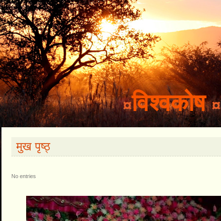
विश्वकोष
¤
¤
मुख पृष्ठ्‍
No entries