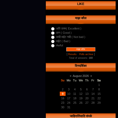
LIKE
माझा कौल
अति उत्तम( Excellent )
छान ( Good )
काहि वाईट नाहि ( Not bad )
वाईट ( Bad )
Awful
[
·
]
Results
Polls archive
Total of answers:
160
दिनदर्शिका
«
August 2026
»
Su
Mo
Tu
We
Th
Fr
Sa
1
2
3
4
5
6
7
8
9
10
11
12
13
14
15
16
17
18
19
20
21
22
23
24
25
26
27
28
29
30
31
जाहिरातिंसाठि संपर्क