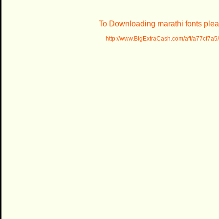
To Downloading marathi fonts pleas
http://www.BigExtraCash.com/aft/a77cf7a