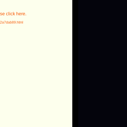
e click here.
5/2a7dab89.html